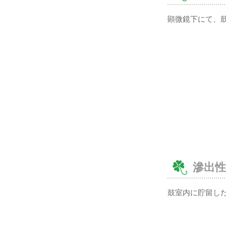
顕微鏡下にて、
滲出性
鼓室内に貯留し