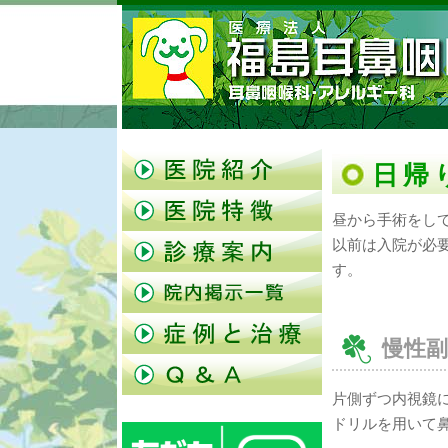
日帰
昼から手術をし
以前は入院が必
す。
慢性
片側ずつ内視鏡
ドリルを用いて