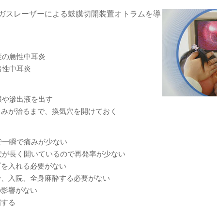
ガスレーザーによる鼓膜切開装置オトラムを導
度の急性中耳炎
出性中耳炎
膿や滲出液を出す
くみが治るまで、換気穴を開けておく
で一瞬で痛みが少ない
穴が長く開いているので再発率が少ない
ブを入れる必要がない
で、入院、全身麻酔する必要がない
の影響がない
縮する