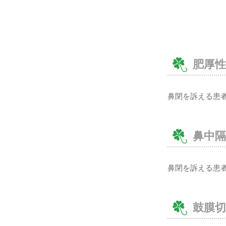
肥厚
鼻閉を訴える患
鼻中隔
鼻閉を訴える患
鼓膜