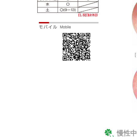
［
慢性中