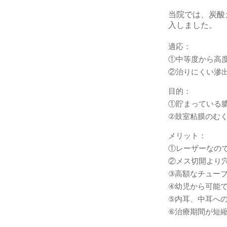
当院では、炭酸
入しました。
適応：
①中等度から高
②治りにくい滲
目的：
①貯まっている
②鼓室粘膜のむ
メリット：
①レーザーなの
②メス切開より
③高額なチュー
④幼児から可能
⑤内耳、中耳へ
⑥治療期間が短