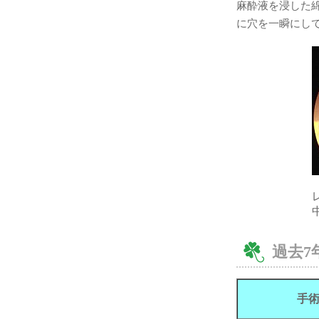
麻酔液を浸した
に穴を一瞬にし
過去7
手