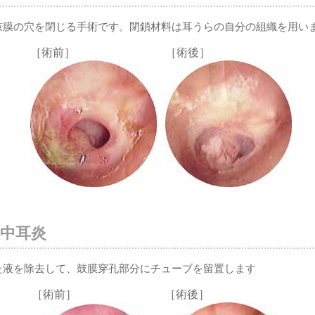
鼓膜の穴を閉じる手術です。閉鎖材料は耳うらの自分の組織を用い
［術前］
［術後］
中耳炎
た液を除去して、鼓膜穿孔部分にチューブを留置します
［術前］
［術後］