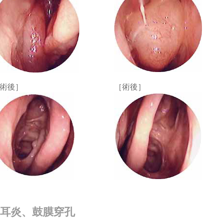
術後］
［術後］
耳炎、鼓膜穿孔