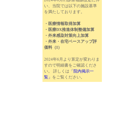
2024年6月の診療報酬改定に伴
い、当院では以下の施設基準
を満たしております。
・医療情報取得加算
・医療DX推進体制整備加算
・外来感染対策向上加算
・外来・在宅ベースアップ評
価料（I）
2024年6月より算定が変わりま
すので明細書をご確認くださ
い。 詳しくは
「院内掲示一
覧」
をご覧ください。